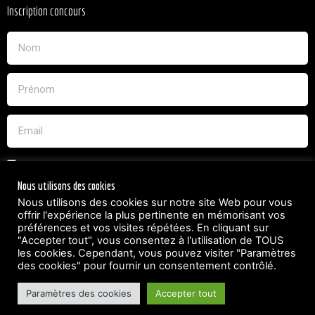
Inscription concours
J'acceptes sans restriction tous les termes du jeux concours
et accepte d'être contacté dans le but de la relation commercial
Nous utilisons des cookies
qui en découle.
Nous utilisons des cookies sur notre site Web pour vous
offrir l'expérience la plus pertinente en mémorisant vos
préférences et vos visites répétées. En cliquant sur
PARTICIPER
"Accepter tout", vous consentez à l'utilisation de TOUS
les cookies. Cependant, vous pouvez visiter "Paramètres
des cookies" pour fournir un consentement contrôlé.
Paramètres des cookies
Accepter tout
Copyright 2021 – 2026 © Tout droit réservé Lasagnerie.fr.
Conception
Iliadedigital.fr