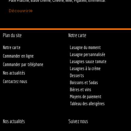
Pâte Fraîche, Base crème, Chèvre, Miel, Figatelli, Emmental.
Découvrir
Plan du site
Notre carte
Notre carte
Lasagne du moment
Lasagne personnalisée
Commander en ligne
Lasagnes sauce tomate
Commander par téléphone
Lasagnes à la crème
Nos actualités
Desserts
Contactez nous
Boissons et Sodas
Bières et vins
Moyens de paiement
Tableau des allergènes
Nos actualités
Suivez nous
gories