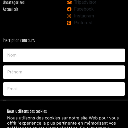
Tripadvisor
Uncategorized
Facebook
Actualités
Instagram
Pinterest
Inscription concours
J'acceptes sans restriction tous les termes du jeux concours
et accepte d'être contacté dans le but de la relation commercial
Nous utilisons des cookies
qui en découle.
Nous utilisons des cookies sur notre site Web pour vous
offrir l'expérience la plus pertinente en mémorisant vos